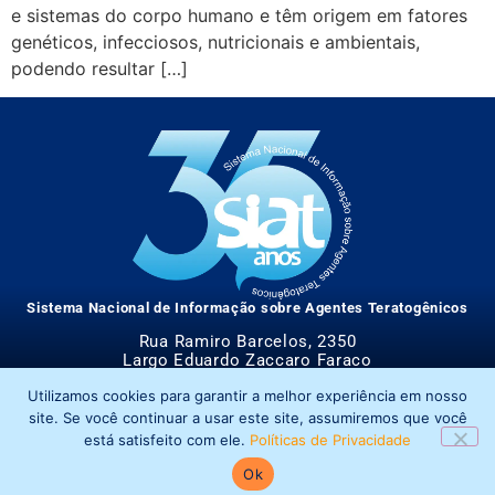
e sistemas do corpo humano e têm origem em fatores
genéticos, infecciosos, nutricionais e ambientais,
podendo resultar […]
Sistema Nacional de Informação sobre Agentes Teratogênicos
Rua Ramiro Barcelos, 2350
Largo Eduardo Zaccaro Faraco
CEP 90035-903 – Porto Alegre/RS
Utilizamos cookies para garantir a melhor experiência em nosso
Instagram
Facebook
Políticas de Privacidade
site. Se você continuar a usar este site, assumiremos que você
está satisfeito com ele.
Políticas de Privacidade
© TODOS OS DIREITOS RESERVADOS PARA SIAT | 2026
Desenvolvido com ♥ por RoseTesche Studio
Ok