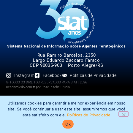
Sistema Nacional de Informação sobre Agentes Teratogênicos
Rua Ramiro Barcelos, 2350
Largo Eduardo Zaccaro Faraco
CEP 90035-903 – Porto Alegre/RS
Instagram
Facebook
Políticas de Privacidade
© TODOS OS DIREITOS RESERVADOS PARA SIAT | 2026
Desenvolvido com ♥ por RoseTesche Studio
Utilizamos cookies para garantir a melhor experiência em nosso
site. Se você continuar a usar este site, assumiremos que você
está satisfeito com ele.
Políticas de Privacidade
Ok