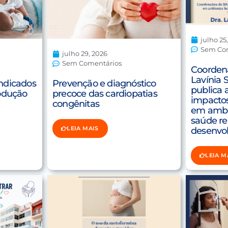
julho 25
Sem Co
julho 29, 2026
Sem Comentários
Coordena
Lavínia S
ndicados
Prevenção e diagnóstico
publica 
odução
precoce das cardiopatias
impactos
congênitas
em ambi
saúde re
LEIA MAIS
desenvol
LEIA M