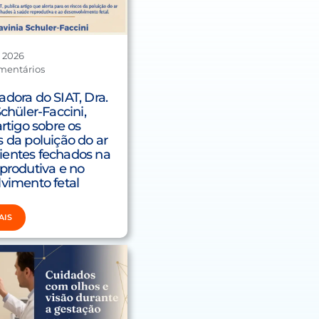
, 2026
mentários
dora do SIAT, Dra.
chüler-Faccini,
artigo sobre os
 da poluição do ar
entes fechados na
produtiva e no
vimento fetal
AIS