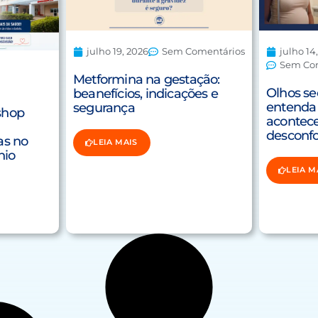
julho 19, 2026
Sem Comentários
julho 14
Sem Co
Metformina na gestação:
Olhos se
beanefícios, indicações e
entenda 
segurança
shop
acontece
desconf
as no
LEIA MAIS
nio
LEIA M