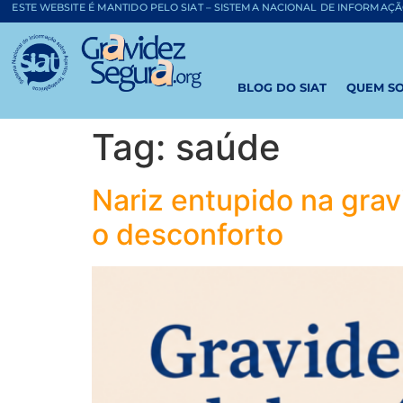
o
ESTE WEBSITE É MANTIDO PELO SIAT – SISTEMA NACIONAL DE INFORMAÇ
conteúdo
BLOG DO SIAT
QUEM S
Tag:
saúde
Nariz entupido na grav
o desconforto